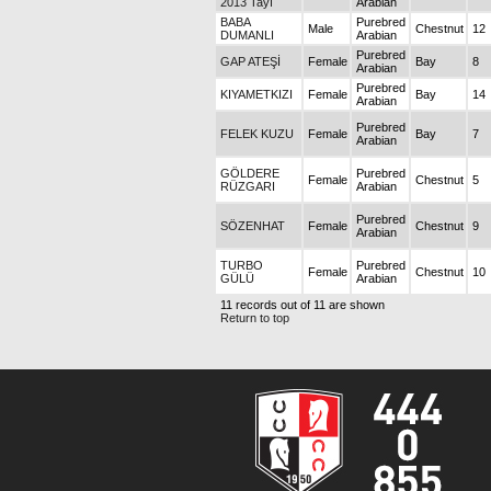
2013 Tayı
Arabian
BABA
Purebred
Male
Chestnut
12
DUMANLI
Arabian
Purebred
GAP ATEŞİ
Female
Bay
8
Arabian
Purebred
KIYAMETKIZI
Female
Bay
14
Arabian
Purebred
FELEK KUZU
Female
Bay
7
Arabian
GÖLDERE
Purebred
Female
Chestnut
5
RÜZGARI
Arabian
Purebred
SÖZENHAT
Female
Chestnut
9
Arabian
TURBO
Purebred
Female
Chestnut
10
GÜLÜ
Arabian
11 records out of 11 are shown
Return to top