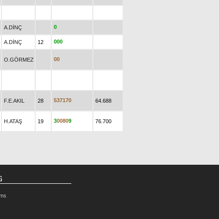
0
A.DİNÇ
0
0
0
A.DİNÇ
12
0
0
O.GÖRMEZ
5
3
7
1
7
0
F.E.AKIL
28
64.688
3
0
0
8
0
9
H.ATAŞ
19
76.700
G
rms