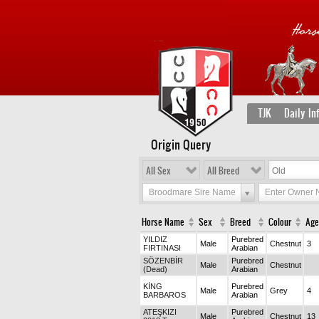
TJK
Daily In
Origin Query
All Sex
All Breed
Broodmare Sire Name
Enter Owner
Horse Name
Sex
Breed
Colour
Age
YILDIZ
Purebred
Male
Chestnut
3
FIRTINASI
Arabian
SÖZENBİR
Purebred
Male
Chestnut
(Dead)
Arabian
KİNG
Purebred
Male
Grey
4
BARBAROS
Arabian
ATEŞKIZI
Purebred
Male
Chestnut
13