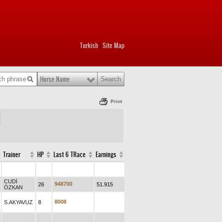
Turkish
Site Map
|
Horse Name
Print
Trainer
HP
Last 6 TRace
Earnings
CUDİ
9
4
8
7
0
0
26
51.915
ÖZKAN
8
0
0
8
S.AKYAVUZ
8