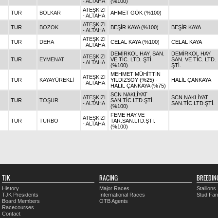
- ALTAHA
(%100)
ATEŞKIZI
TUR
BOLKAR
AHMET GÖK (%100)
- ALTAHA
ATEŞKIZI
TUR
BOZOK
BEŞİR KAYA (%100)
BEŞİR KAYA
- ALTAHA
ATEŞKIZI
TUR
DEHA
CELAL KAYA (%100)
CELAL KAYA
- ALTAHA
DEMİRKOL HAY. SAN.
DEMİRKOL HAY.
ATEŞKIZI
TUR
EYMENAT
VE TİC. LTD. ŞTİ.
SAN. VE TİC. LTD.
- ALTAHA
(%100)
ŞTİ.
MEHMET MÜHİTTİN
ATEŞKIZI
TUR
KAYAYÜREKLİ
YILDIZSOY (%25) -
HALİL ÇANKAYA
- ALTAHA
HALİL ÇANKAYA (%75)
SCN NAKLİYAT
ATEŞKIZI
SCN NAKLİYAT
TUR
TOŞUR
SAN.TİC.LTD.ŞTİ.
- ALTAHA
SAN.TİC.LTD.ŞTİ.
(%100)
FEME HAY.VE
ATEŞKIZI
TUR
TURBO
TAR.SAN.LTD.ŞTİ.
- ALTAHA
(%100)
TJK
RACING
BREEDIN
History
Major Races
Stallions
TJK Presidents
International Races
Stud Fa
Board Members
OTB Agents
Racecourses
Contact