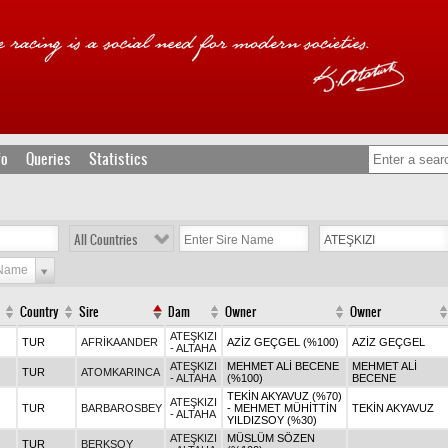
fo
Queries
Statistics
All Countries
 Name
Country
Sire
Dam
Owner
Owner
ATEŞKIZI
TUR
AFRİKAANDER
AZİZ GEÇGEL (%100)
AZİZ GEÇGEL
- ALTAHA
ATEŞKIZI
MEHMET ALİ BECENE
MEHMET ALİ
TUR
ATOMKARINCA
- ALTAHA
(%100)
BECENE
TEKİN AKYAVUZ (%70)
ATEŞKIZI
TUR
BARBAROSBEY
- MEHMET MÜHİTTİN
TEKİN AKYAVUZ
- ALTAHA
YILDIZSOY (%30)
ATEŞKIZI
MÜSLÜM SÖZEN
TUR
BERKSOY