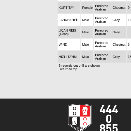
Purebred
KURT TAY
Female
Chestnut
9
Arabian
Purebred
FAHRENHEİT
Male
Grey
11
Arabian
UÇAN REİS
Purebred
Male
Grey
(Dead)
Arabian
Purebred
WIND
Male
Chestnut
8
Arabian
Purebred
HIZLI TAYIM
Male
Grey
1
Arabian
8 records out of 8 are shown
Return to top