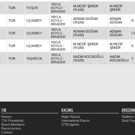
YAYLA
M.NEZİF ŞEKER
M.NEZİF
TUR
TOŞUR
KÖYLÜ -
(%100)
ŞEKER
BİRADER
YAYLA
ADNAN DOĞAN
ADNAN
TUR
UÇANBEY
KÖYLÜ -
R
(%100)
DOĞAN
BİRADER
YAYLA
ADNAN DOĞAN
ADNAN
TUR
UÇANBEY
KÖYLÜ -
İ.
(%100)
DOĞAN
BİRADER
YAYLA
M.NEZİF ŞEKER
M.NEZİF
TUR
UÇANBEY
KÖYLÜ -
E.
(%100)
ŞEKER
BİRADER
YAYLA
NAZIM KOCAOĞLU
NAZIM
3
TUR
YAŞARCIK
KÖYLÜ -
C
(%100)
KOCAOĞLU
BİRADER
TJK
RACING
BREEDIN
History
Major Races
Stallions
TJK Presidents
International Races
Stud Fa
Board Members
OTB Agents
Racecourses
Contact