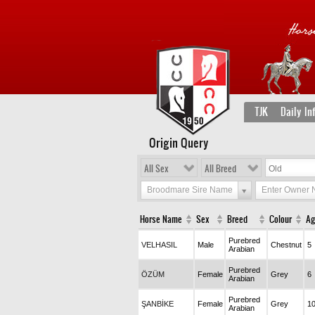
TJK
Daily In
Origin Query
All Sex
All Breed
Broodmare Sire Name
Enter Owner
Horse Name
Sex
Breed
Colour
Ag
Purebred
VELHASIL
Male
Chestnut
5
Arabian
Purebred
ÖZÜM
Female
Grey
6
Arabian
Purebred
ŞANBİKE
Female
Grey
1
Arabian