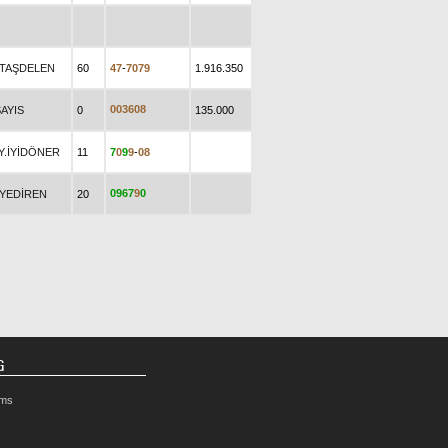
.TAŞDELEN
60
4
7
-
7
0
7
9
1.916.350
0
0
3
6
0
8
SAYIS
0
135.000
Y.İYİDÖNER
11
7
0
9
9
-
0
8
0
9
6
7
9
0
.YEDİREN
20
G
rms