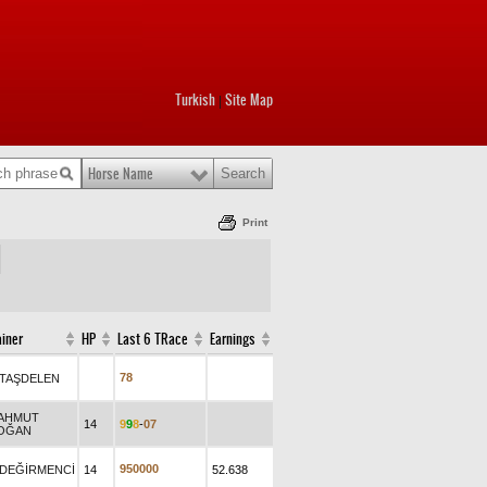
Turkish
Site Map
|
Horse Name
Print
ainer
HP
Last 6 TRace
Earnings
7
8
.TAŞDELEN
AHMUT
14
9
9
8
-
0
7
OĞAN
9
5
0
0
0
0
.DEĞİRMENCİ
14
52.638