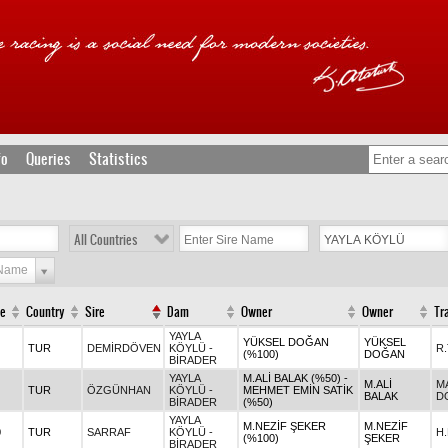
fo
Queries
Statistics
All Countries
 Name
e
Country
Sire
Dam
Owner
Owner
Tr
YAYLA
YÜKSEL DOĞAN
YÜKSEL
TUR
DEMİRDÖVEN
KÖYLÜ -
R
(%100)
DOĞAN
BİRADER
YAYLA
M.ALİ BALAK (%50) -
M.ALİ
M
TUR
ÖZGÜNHAN
KÖYLÜ -
MEHMET EMİN SATİK
BALAK
D
BİRADER
(%50)
YAYLA
M.NEZİF ŞEKER
M.NEZİF
0
TUR
SARRAF
KÖYLÜ -
H
(%100)
ŞEKER
BİRADER