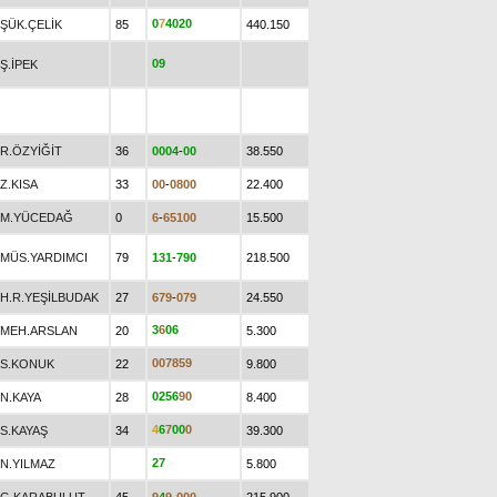
0
7
4
0
2
0
ŞÜK.ÇELİK
85
440.150
0
9
Ş.İPEK
R.ÖZYİĞİT
36
0
0
0
4
-
0
0
38.550
Z.KISA
33
0
0
-
0
8
0
0
22.400
M.YÜCEDAĞ
0
6
-
6
5
1
0
0
15.500
MÜS.YARDIMCI
79
1
3
1
-
7
9
0
218.500
H.R.YEŞİLBUDAK
27
6
7
9
-
0
7
9
24.550
3
6
0
6
MEH.ARSLAN
20
5.300
0
0
7
8
5
9
S.KONUK
22
9.800
0
2
5
6
9
0
N.KAYA
28
8.400
4
6
7
0
0
0
S.KAYAŞ
34
39.300
2
7
N.YILMAZ
5.800