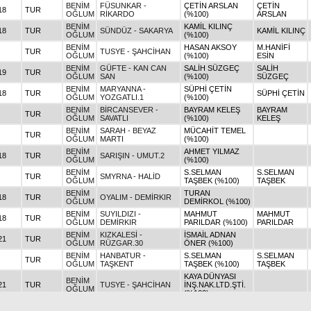
BENİM
FÜSUNKAR -
ÇETİN ARSLAN
ÇETİN
18
TUR
OĞLUM
RİKARDO
(%100)
ARSLAN
BENİM
KAMİL KILINÇ
18
TUR
SÜNDÜZ - SAKARYA
KAMİL KILINÇ
OĞLUM
(%100)
BENİM
HASAN AKSOY
M.HANİFİ
TUR
TUSYE - ŞAHCİHAN
OĞLUM
(%100)
ESİN
BENİM
GÜFTE - KAN CAN
SALİH SÜZGEÇ
SALİH
19
TUR
OĞLUM
SAN
(%100)
SÜZGEÇ
BENİM
MARYANNA -
SÜPHİ ÇETİN
18
TUR
SÜPHİ ÇETİN
OĞLUM
YOZGATLI.1
(%100)
BENİM
BİRCANSEVER -
BAYRAM KELEŞ
BAYRAM
TUR
OĞLUM
SAVATLI
(%100)
KELEŞ
BENİM
SARAH - BEYAZ
MÜCAHİT TEMEL
TUR
OĞLUM
MARTI
(%100)
BENİM
AHMET YILMAZ
18
TUR
SARIŞIN - UMUT.2
OĞLUM
(%100)
BENİM
S.SELMAN
S.SELMAN
TUR
SMYRNA - HALİD
OĞLUM
TAŞBEK (%100)
TAŞBEK
BENİM
TURAN
18
TUR
OYALIM - DEMİRKIR
OĞLUM
DEMİRKOL (%100)
BENİM
SUYILDIZI -
MAHMUT
MAHMUT
18
TUR
OĞLUM
DEMİRKIR
PARILDAR (%100)
PARILDAR
BENİM
KIZKALESİ -
İSMAİL ADNAN
21
TUR
OĞLUM
RÜZGAR.30
ÖNER (%100)
BENİM
HANBATUR -
S.SELMAN
S.SELMAN
TUR
OĞLUM
TAŞKENT
TAŞBEK (%100)
TAŞBEK
KAYA DÜNYASI
BENİM
21
TUR
TUSYE - ŞAHCİHAN
İNŞ.NAK.LTD.ŞTİ.
OĞLUM
(%100)
BENİM
SAHRAGÜZELİ -
EMİNE KAYA
TUR