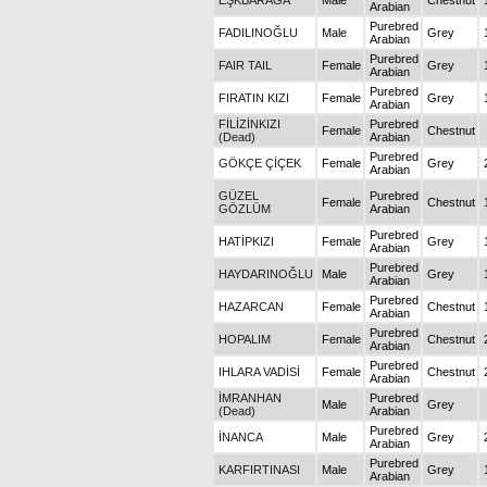
EŞKBARAĞA
Male
Chestnut
Arabian
Purebred
FADILINOĞLU
Male
Grey
Arabian
Purebred
FAIR TAIL
Female
Grey
Arabian
Purebred
FIRATIN KIZI
Female
Grey
Arabian
FİLİZİNKIZI
Purebred
Female
Chestnut
(Dead)
Arabian
Purebred
GÖKÇE ÇİÇEK
Female
Grey
Arabian
GÜZEL
Purebred
Female
Chestnut
GÖZLÜM
Arabian
Purebred
HATİPKIZI
Female
Grey
Arabian
Purebred
HAYDARINOĞLU
Male
Grey
Arabian
Purebred
HAZARCAN
Female
Chestnut
Arabian
Purebred
HOPALIM
Female
Chestnut
Arabian
Purebred
IHLARA VADİSİ
Female
Chestnut
Arabian
İMRANHAN
Purebred
Male
Grey
(Dead)
Arabian
Purebred
İNANCA
Male
Grey
Arabian
Purebred
KARFIRTINASI
Male
Grey
Arabian