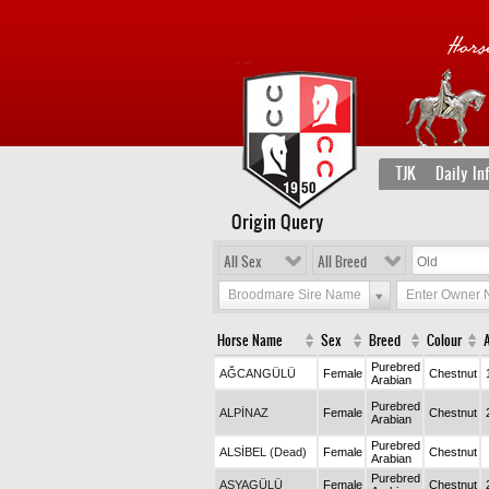
TJK
Daily In
Origin Query
All Sex
All Breed
Broodmare Sire Name
Enter Owner
Horse Name
Sex
Breed
Colour
Purebred
AĞCANGÜLÜ
Female
Chestnut
Arabian
Purebred
ALPİNAZ
Female
Chestnut
Arabian
Purebred
ALSİBEL (Dead)
Female
Chestnut
Arabian
Purebred
ASYAGÜLÜ
Female
Chestnut