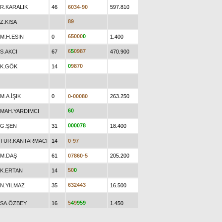
R.KARALIK
46
6
0
3
4
-
9
0
597.810
8
9
Z.KISA
6
5
0
0
0
0
M.H.ESİN
0
1.400
6
5
0
9
8
7
S.AKCI
67
470.900
0
9
8
7
0
K.GÖK
14
M.A.İŞIK
0
0
-
0
0
0
8
0
263.250
6
0
MAH.YARDIMCI
0
0
0
0
7
8
G.ŞEN
31
18.400
TUR.KANTARMACI
14
0
-
9
7
M.DAŞ
61
0
7
8
6
0
-
5
205.200
5
0
0
K.ERTAN
14
6
3
2
4
4
3
N.YILMAZ
35
16.500
5
4
9
9
5
9
SA.ÖZBEY
16
1.450
0