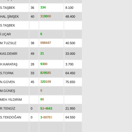
3
3
4
S.TAŞBEK
36
8.100
3
1
9
0
0
0
HAL.ŞİMŞEK
40
48.400
S.TAŞBEK
6
İ.UÇAR
0
9
8
4
4
7
M.TUZSUZ
38
40.500
2
1
KAS.DEMİR
49
33.000
9
3
8
0
H.KARATAŞ
28
3.700
8
2
9
5
8
5
S.TOPAK
33
64.450
3
2
0
1
0
9
N.GÜVEN
45
75.650
0
M.GÜNEŞ
0
0
MEH.YILDIRIM
R.TENGİZ
0
5
3
-
4
6
4
3
21.950
S.TEKDOĞAN
0
3
-
0
0
7
0
3
64.550