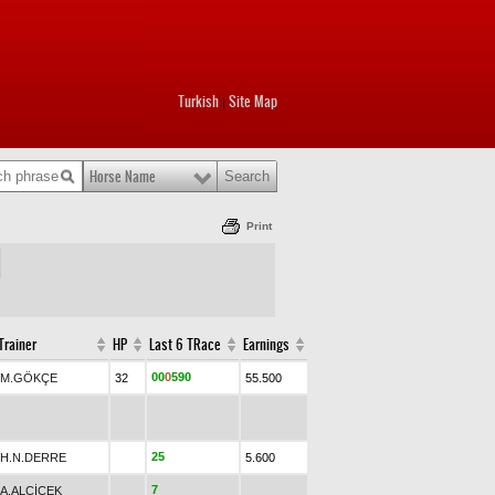
Turkish
Site Map
|
Horse Name
Print
Trainer
HP
Last 6 TRace
Earnings
0
0
0
5
9
0
M.GÖKÇE
32
55.500
2
5
H.N.DERRE
5.600
7
A.ALÇİÇEK