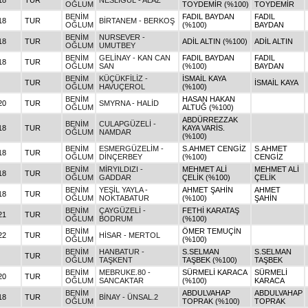
18
TUR
NESLİGÜL - ALAZ
OĞLUM
TOYDEMİR (%100)
TOYDEMİR
BENİM
FADIL BAYDAN
FADIL
18
TUR
BİRTANEM - BERKOŞ
OĞLUM
(%100)
BAYDAN
BENİM
NURSEVER -
18
TUR
ADİL ALTIN (%100)
ADİL ALTIN
OĞLUM
UMUTBEY
BENİM
GELİNAY - KAN CAN
FADIL BAYDAN
FADIL
18
TUR
OĞLUM
SAN
(%100)
BAYDAN
BENİM
KÜÇÜKFİLİZ -
İSMAİL KAYA
TUR
İSMAİL KAYA
OĞLUM
HAVUÇEROL
(%100)
BENİM
HASAN HAKAN
20
TUR
SMYRNA - HALİD
OĞLUM
ALTUĞ (%100)
ABDÜRREZZAK
BENİM
CULAPGÜZELİ -
18
TUR
KAYA VARİS.
OĞLUM
NAMDAR
(%100)
BENİM
ESMERGÜZELİM -
S.AHMET CENGİZ
S.AHMET
18
TUR
OĞLUM
DİNÇERBEY
(%100)
CENGİZ
BENİM
MİRYILDIZI -
MEHMET ALİ
MEHMET ALİ
18
TUR
OĞLUM
GADDAR
ÇELİK (%100)
ÇELİK
BENİM
YEŞİL YAYLA -
AHMET ŞAHİN
AHMET
18
TUR
OĞLUM
NOKTABATUR
(%100)
ŞAHİN
BENİM
ÇAYGÜZELİ -
FETHİ KARATAŞ
21
TUR
OĞLUM
BODRUM
(%100)
BENİM
ÖMER TEMUÇİN
22
TUR
HİSAR - MERTOL
OĞLUM
(%100)
BENİM
HANBATUR -
S.SELMAN
S.SELMAN
TUR
OĞLUM
TAŞKENT
TAŞBEK (%100)
TAŞBEK
BENİM
MEBRUKE.80 -
SÜRMELİ KARACA
SÜRMELİ
20
TUR
OĞLUM
SANCAKTAR
(%100)
KARACA
BENİM
ABDULVAHAP
ABDULVAHAP
18
TUR
BİNAY - ÜNSAL.2
OĞLUM
TOPRAK (%100)
TOPRAK