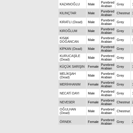
Purebred
KAZANOĞLU
Male
Grey
Arabian
Purebred
KILINÇTAR
Male
Chestnut
Arabian
Purebred
KIRATLI (Dead)
Male
Grey
Arabian
Purebred
KIROĞLUM
Male
Grey
Arabian
KISAK
Purebred
Male
Grey
DOĞANCAN
Arabian
Purebred
KİPKAN (Dead)
Male
Grey
Arabian
KURUCAŞİLE
Purebred
Male
Grey
(Dead)
Arabian
Purebred
KÜÇÜK SARIŞIN
Female
Grey
Arabian
MELİKŞAH
Purebred
Male
Grey
(Dead)
Arabian
Purebred
MERİHHANIM
Female
Grey
Arabian
Purebred
NECATİ DAYI
Male
Grey
Arabian
Purebred
NEVESER
Female
Chestnut
Arabian
OĞULHAN
Purebred
Male
Chestnut
(Dead)
Arabian
Purebred
ÖRNEK
Female
Grey
Arabian
SAHRAGÜZELİ
Purebred
Male
Chestnut