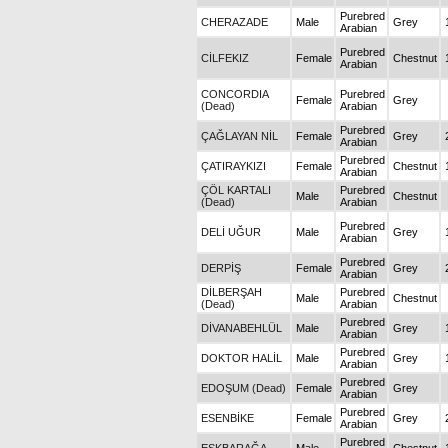
Purebred
CHERAZADE
Male
Grey
Arabian
Purebred
CİLFEKIZ
Female
Chestnut
Arabian
CONCORDIA
Purebred
Female
Grey
(Dead)
Arabian
Purebred
ÇAĞLAYAN NİL
Female
Grey
Arabian
Purebred
ÇATIRAYKIZI
Female
Chestnut
Arabian
ÇÖL KARTALI
Purebred
Male
Chestnut
(Dead)
Arabian
Purebred
DELİ UĞUR
Male
Grey
Arabian
Purebred
DERPİŞ
Female
Grey
Arabian
DİLBERŞAH
Purebred
Male
Chestnut
(Dead)
Arabian
Purebred
DİVANABEHLÜL
Male
Grey
Arabian
Purebred
DOKTOR HALİL
Male
Grey
Arabian
Purebred
EDOŞUM (Dead)
Female
Grey
Arabian
Purebred
ESENBİKE
Female
Grey
Arabian
Purebred