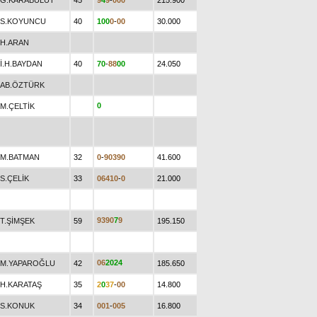
G.KARABULUT
45
9
4
9
-
0
0
0
215.900
S.KOYUNCU
40
1
0
0
0
-
0
0
30.000
H.ARAN
İ.H.BAYDAN
40
7
0
-
8
8
0
0
24.050
AB.ÖZTÜRK
0
M.ÇELTİK
M.BATMAN
32
0
-
9
0
3
9
0
41.600
S.ÇELİK
33
0
6
4
1
0
-
0
21.000
9
3
9
0
7
9
T.ŞİMŞEK
59
195.150
0
6
2
0
2
4
M.YAPAROĞLU
42
185.650
H.KARATAŞ
35
2
0
3
7
-
0
0
14.800
S.KONUK
34
0
0
1
-
0
0
5
16.800