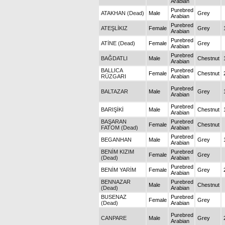
Arabian
Purebred
ATAKHAN (Dead)
Male
Grey
Arabian
Purebred
ATEŞLİKIZ
Female
Grey
Arabian
Purebred
ATİNE (Dead)
Female
Grey
Arabian
Purebred
BAĞDATLI
Male
Chestnut
Arabian
BALLICA
Purebred
Female
Chestnut
RÜZGARI
Arabian
Purebred
BALTAZAR
Male
Grey
Arabian
Purebred
BARIŞİKİ
Male
Chestnut
Arabian
BAŞARAN
Purebred
Female
Chestnut
FATOM (Dead)
Arabian
Purebred
BEGANHAN
Male
Grey
Arabian
BENİM KIZIM
Purebred
Female
Grey
(Dead)
Arabian
Purebred
BENİM YARİM
Female
Grey
Arabian
BENNAZAR
Purebred
Male
Chestnut
(Dead)
Arabian
BUSENAZ
Purebred
Female
Grey
(Dead)
Arabian
Purebred
CANPARE
Male
Grey
Arabian