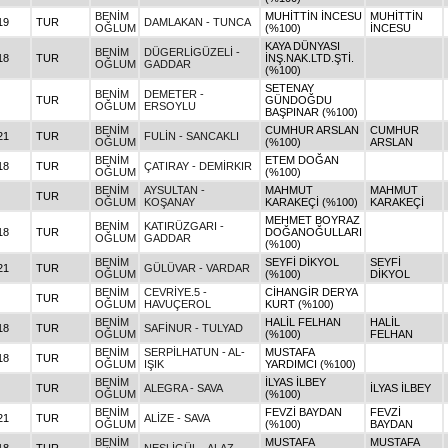
BENİM
MUHİTTİN İNCESU
MUHİTTİN
19
TUR
DAMLAKAN - TUNCA
OĞLUM
(%100)
İNCESU
KAYA DÜNYASI
BENİM
DÜGERLİGÜZELİ -
18
TUR
İNŞ.NAK.LTD.ŞTİ.
OĞLUM
GADDAR
(%100)
SETENAY
BENİM
DEMETER -
TUR
GÜNDOĞDU
OĞLUM
ERSOYLU
BAŞPINAR (%100)
BENİM
CUMHUR ARSLAN
CUMHUR
21
TUR
FULİN - SANCAKLI
OĞLUM
(%100)
ARSLAN
BENİM
ETEM DOĞAN
18
TUR
ÇATIRAY - DEMİRKIR
OĞLUM
(%100)
BENİM
AYSULTAN -
MAHMUT
MAHMUT
TUR
OĞLUM
KOŞANAY
KARAKEÇİ (%100)
KARAKEÇİ
MEHMET BOYRAZ
BENİM
KATIRÜZGARI -
18
TUR
DOĞANOĞULLARI
OĞLUM
GADDAR
(%100)
BENİM
SEYFİ DİKYOL
SEYFİ
21
TUR
GÜLÜVAR - VARDAR
OĞLUM
(%100)
DİKYOL
BENİM
CEVRİYE.5 -
CİHANGİR DERYA
TUR
OĞLUM
HAVUÇEROL
KURT (%100)
BENİM
HALİL FELHAN
HALİL
18
TUR
SAFİNUR - TULYAD
OĞLUM
(%100)
FELHAN
BENİM
SERPİLHATUN - AL-
MUSTAFA
18
TUR
OĞLUM
IŞIK
YARDIMCI (%100)
BENİM
İLYAS İLBEY
TUR
ALEGRA - SAVA
İLYAS İLBEY
OĞLUM
(%100)
BENİM
FEVZİ BAYDAN
FEVZİ
21
TUR
ALİZE - SAVA
OĞLUM
(%100)
BAYDAN
BENİM
MUSTAFA
MUSTAFA