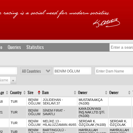
fo
Queries
Statistics
All Countries
 Name
Age
Country
Sire
Dam
Owner
Owner
BENİM
JÜLİDEHAN -
MUSTAFA AKÇA
18
TUR
OĞLUM
SEKLAVİ.37
(%100)
KAYA DÜNYASI
BENİM
SİNEM FIRAT -
21
TUR
İNŞ.NAK.LTD.ŞTİ.
OĞLUM
SAVATLI
(%100)
BENİM
MELİKE.13 -
SERDAR K.
SERDAR K.
TUR
OĞLUM
HİLALÜZZAMAN.46/65
ÖZÇOLAK (%100)
ÖZÇOLAK
BENİM
BARTINGÜLÜ -
HAYRULLAH
HAYRULLAH
22
TUR