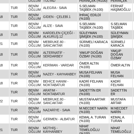
OĞLUM
TULYAD
PERİNÇEK (%100)
PERİNÇEK
BENİM
S.SELMAN
FERHAT
TUR
ALEGRA - SAVA
OĞLUM
TAŞBEK (%100)
HAŞİMOĞLU
BENİM
İHRAÇ EDİLDİ
18
TUR
GİDEN - ÇELEBİ.1
OĞLUM
(%100)
BENİM
S.SELMAN
S.SELMAN
TUR
ALİZE - SAVA
OĞLUM
TAŞBEK (%100)
TAŞBEK
BENİM
KARDELEN ÇİÇEĞİ -
SÜLEYMAN
SÜLEYMAN
18
TUR
OĞLUM
ALKURUŞ.12
ŞİMŞEK (%100)
ŞİMŞEK
BENİM
MEBRUKE.80 -
SÜRMELİ KARACA
SÜRMELİ
21
TUR
OĞLUM
SANCAKTAR
(%100)
KARACA
YAKUP
BENİM
ALTERNATİF -
YAKUP DOĞAN
18
TUR
DOĞAN
OĞLUM
SERDARBEY
ÖZBAY (%100)
ÖZBAY
BENİM
ÖMER ALTIN
18
TUR
KERİMAN - VARDAR
ÖMER ALTIN
OĞLUM
(%100)
BENİM
MUSA FELHAN
MUSA
TUR
NAZEY - KAYHANBEY
OĞLUM
(%100)
FELHAN
BENİM
BEHİCE HANIM -
KADRİ FELHAN
KADRİ
18
TUR
OĞLUM
NOKTABATUR
(%100)
FELHAN
BENİM
ARATIM -
SADETTİN ER
SADETTİN
TUR
OĞLUM
NOKTABATUR
(%100)
ER
BENİM
MEBRUKE.80 -
MUSTAFA ARTAR
MUSTAFA
22
TUR
OĞLUM
SANCAKTAR
(%100)
ARTAR
BENİM
M.NECDET NARİN
M.NECDET
TUR
NAZARİYE - SAVA
OĞLUM
(%100)
NARİN
BENİM
KEMAL A. TURAN
KEMAL A.
TUR
GERMEN - ALBATUR
OĞLUM
(%100)
TURAN
NİHAT
BENİM
MÜTHİŞ -
NİHAT
21
TUR
TEMELOĞLU
OĞLUM
KAYHANBEY
TEMELOĞLU
(%100)