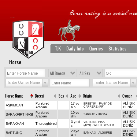
TJK
Daily Info
Queries
Statistics
Horse
All Breeds
All Sex
Enter Owner Name
Enter Trainer Name
Horse Name
Breed
Sex
Age
Origin
Owner
Purebred
17 yo
ALİ IŞIK
ERBEYİM
-
FANY DE
AŞKIMCAN
Arabian
a h
CARRERE (FR)
DENİZ
Purebred
10 yo
ALİ IŞIK
BARAKFIRTINASI
SARRAF
-
HIZMA
Arabian
dm
DENİZ
3 yo d
ALİ IŞIK
VICTOIRE PISA
BARAKHAN
Thoroughbred
c
(JPN)
-
WHITE WATER
DENİZ
Purebred
20 yo
ALİ IŞIK
BARTUNÇ
BAMKA.3
-
ALGUFRE
Arabian
a h
DENİZ