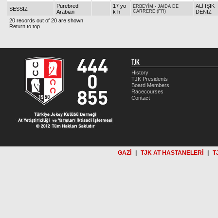
Purebred
17 yo
ALİ IŞIK
ERBEYİM
-
JAIDA DE
SESSİZ
Arabian
k h
CARRERE (FR)
DENİZ
20 records out of 20 are shown
Return to top
TJK
History
TJK Presidents
Board Members
Racecourses
Contact
GAZİ
|
TJK AT HASTANELERİ
|
T