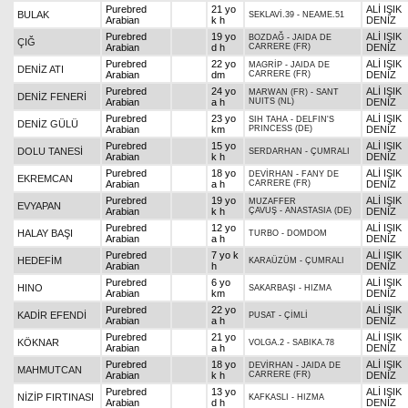
Purebred
21 yo
ALİ IŞIK
BULAK
SEKLAVİ.39
-
NEAME.51
Arabian
k h
DENİZ
Purebred
19 yo
ALİ IŞIK
BOZDAĞ
-
JAIDA DE
ÇIĞ
Arabian
d h
CARRERE (FR)
DENİZ
Purebred
22 yo
ALİ IŞIK
MAGRİP
-
JAIDA DE
DENİZ ATI
Arabian
dm
CARRERE (FR)
DENİZ
Purebred
24 yo
ALİ IŞIK
MARWAN (FR)
-
SANT
DENİZ FENERİ
Arabian
a h
NUITS (NL)
DENİZ
Purebred
23 yo
ALİ IŞIK
SIH TAHA
-
DELFIN'S
DENİZ GÜLÜ
Arabian
km
PRINCESS (DE)
DENİZ
Purebred
15 yo
ALİ IŞIK
DOLU TANESİ
SERDARHAN
-
ÇUMRALI
Arabian
k h
DENİZ
Purebred
18 yo
ALİ IŞIK
DEVİRHAN
-
FANY DE
EKREMCAN
Arabian
a h
CARRERE (FR)
DENİZ
Purebred
19 yo
ALİ IŞIK
MUZAFFER
EVYAPAN
Arabian
k h
ÇAVUŞ
-
ANASTASIA (DE)
DENİZ
Purebred
12 yo
ALİ IŞIK
HALAY BAŞI
TURBO
-
DOMDOM
Arabian
a h
DENİZ
Purebred
7 yo k
ALİ IŞIK
HEDEFİM
KARAÜZÜM
-
ÇUMRALI
Arabian
h
DENİZ
Purebred
6 yo
ALİ IŞIK
HINO
SAKARBAŞI
-
HIZMA
Arabian
km
DENİZ
Purebred
22 yo
ALİ IŞIK
KADİR EFENDİ
PUSAT
-
ÇİMLİ
Arabian
a h
DENİZ
Purebred
21 yo
ALİ IŞIK
KÖKNAR
VOLGA.2
-
SABIKA.78
Arabian
a h
DENİZ
Purebred
18 yo
ALİ IŞIK
DEVİRHAN
-
JAIDA DE
MAHMUTCAN
Arabian
k h
CARRERE (FR)
DENİZ
Purebred
13 yo
ALİ IŞIK
NİZİP FIRTINASI
KAFKASLI
-
HIZMA
Arabian
d h
DENİZ