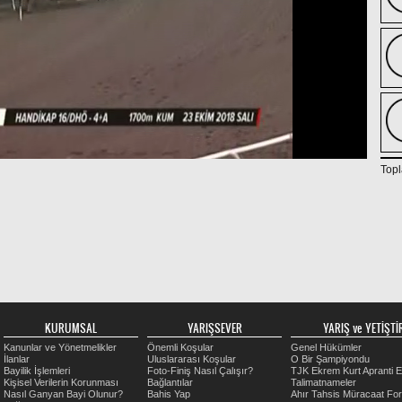
Topl
KURUMSAL
YARIŞSEVER
YARIŞ ve YETİŞTİR
Kanunlar ve Yönetmelikler
Önemli Koşular
Genel Hükümler
İlanlar
Uluslararası Koşular
O Bir Şampiyondu
Bayilik İşlemleri
Foto-Finiş Nasıl Çalışır?
TJK Ekrem Kurt Apranti E
Kişisel Verilerin Korunması
Bağlantılar
Talimatnameler
Nasıl Ganyan Bayi Olunur?
Bahis Yap
Ahır Tahsis Müracaat Fo