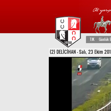
TJK
Günlük B
(2) DELİCİHAN - Salı, 23 Ekim 2018