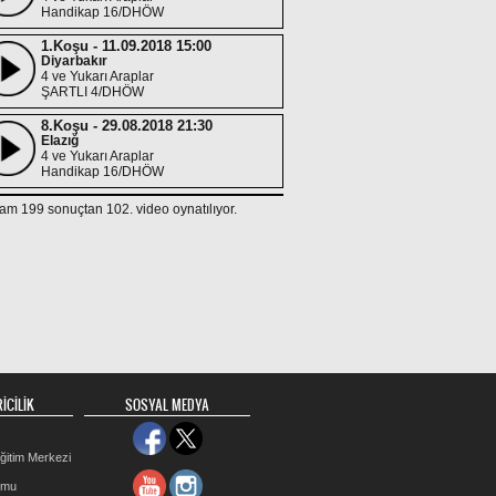
Handikap 16/DHÖW
1.Koşu - 11.09.2018 15:00
Diyarbakır
4 ve Yukarı Araplar
ŞARTLI 4/DHÖW
8.Koşu - 29.08.2018 21:30
Elazığ
4 ve Yukarı Araplar
Handikap 16/DHÖW
2.Koşu - 22.08.2018 18:30
am 199 sonuçtan 102. video oynatılıyor.
Elazığ
4 ve Yukarı Araplar
Handikap 15/DHÖW
6.Koşu - 15.08.2018 21:00
Elazığ
4 ve Yukarı Araplar
ŞARTLI 5/DHÖW
3.Koşu - 08.08.2018 19:30
Elazığ
4 ve Yukarı Araplar
İCİLİK
SOSYAL MEDYA
Handikap 17/DHÖW
4.Koşu - 25.07.2018 20:00
ğitim Merkezi
Elazığ
4 ve Yukarı Araplar
rmu
MUSTAFA ERGİN KOŞUSU