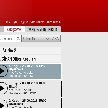
4 ve Yukarı Araplar
ŞARTLI 5/DHÖW/Y2
8.Koşu - 06.12.2018 16:30
Diyarbakır
4 ve Yukarı Araplar
Ana Sayfa
English
Site Haritası
Bize Ulaşın
|
|
|
Handikap 16/DHÖW
L
YARIŞSEVER
YARIŞ ve YETİŞTİRİCİLİK
8.Koşu - 19.11.2018 20:30
Şanlıurfa
4 ve Yukarı Araplar
At İsmi İle
Handikap 17/DHT
7.Koşu - 30.10.2018 16:00
- At No: 2
Diyarbakır
4 ve Yukarı Araplar
LİCİHAN Diğer Koşuları
TAHİR POLAT KOŞUSU
4.Koşu - 23.10.2018 14:30
Diyarbakır
4 ve Yukarı Araplar
Handikap 16/DHÖ
1.Koşu - 03.10.2018 18:00
Elazığ
4 ve Yukarı Araplar
Handikap 16/DHÖW
2.Koşu - 25.09.2018 15:00
Diyarbakır
4 ve Yukarı Araplar