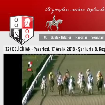
TJK
Günlük Bilgiler
Raporlar
Sorgulam
(12) DELİCİHAN - Pazartesi, 17 Aralık 2018 - Şanlıurfa 8. K