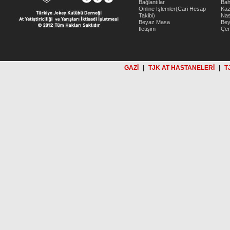
Bağlantılar
Bah
Online İşlemler(Cari Hesap
Kaz
Takibi)
Nas
Beyaz Masa
Be
İletişim
Çer
GAZİ
|
TJK AT HASTANELERİ
|
T