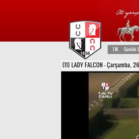
TJK
Günlük B
(11) LADY FALCON - Çarşamba, 26 Ka