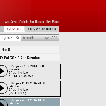
İstanbul
3 Yaşlı İngilizler
ŞARTLI 3/Dişi
5.Koşu - 16.02.2015 16:30
İstanbul
Ana Sayfa
English
Site Haritası
Bize Ulaşın
3 Yaşlı İngilizler
|
|
|
ŞARTLI 5
L
YARIŞSEVER
YARIŞ ve YETİŞTİRİCİLİK
2.Koşu - 02.02.2015 15:00
İstanbul
At İsmi İle
3 Yaşlı İngilizler
Handikap 14
 No: 8
5.Koşu - 19.01.2015 16:30
İstanbul
3 Yaşlı İngilizler
DY FALCON Diğer Koşuları
Handikap 15
6.Koşu - 27.12.2014 15:00
Kocaeli
2 Yaşlı İngilizler
KEFKEN KOŞUSU
6.Koşu - 11.12.2014 20:30
İstanbul
2 Yaşlı İngilizler
ŞARTLI 2/Dişi
5.Koşu - 26.11.2014 18:30
İstanbul