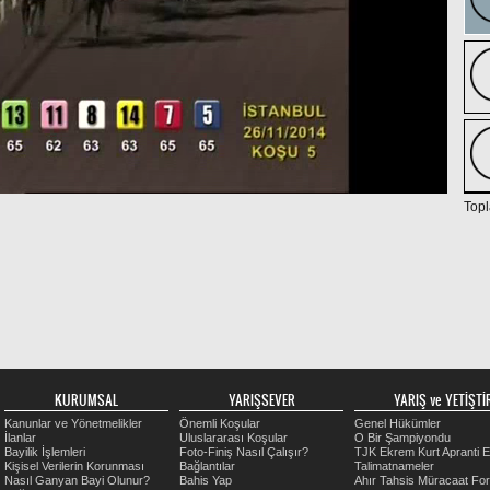
Topl
KURUMSAL
YARIŞSEVER
YARIŞ ve YETİŞTİR
Kanunlar ve Yönetmelikler
Önemli Koşular
Genel Hükümler
İlanlar
Uluslararası Koşular
O Bir Şampiyondu
Bayilik İşlemleri
Foto-Finiş Nasıl Çalışır?
TJK Ekrem Kurt Apranti E
Kişisel Verilerin Korunması
Bağlantılar
Talimatnameler
Nasıl Ganyan Bayi Olunur?
Bahis Yap
Ahır Tahsis Müracaat Fo