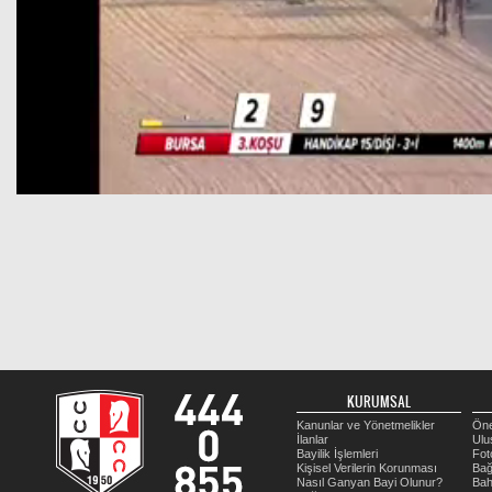
KURUMSAL
Kanunlar ve Yönetmelikler
Öne
İlanlar
Ulu
Bayilik İşlemleri
Fot
Kişisel Verilerin Korunması
Bağ
Nasıl Ganyan Bayi Olunur?
Bah