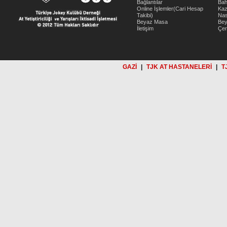
Bağlantılar
Bah
Online İşlemler(Cari Hesap
Kaz
Takibi)
Nas
Beyaz Masa
Be
İletişim
Çer
GAZİ
|
TJK AT HASTANELERİ
|
T