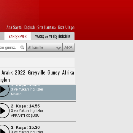
Ana Sayfa
English
Site Haritası
Bize Ulaşın
|
|
|
L
YARIŞSEVER
YARIŞ ve YETİŞTİRİCİLİK
At İsmi İle
 Aralık 2022 Greyville Guney Afrika
ışları
1. Koşu: 14.20
3 ve Yukarı İngilizler
Maiden
2. Koşu: 14.55
3 ve Yukarı İngilizler
APRANTİ KOŞUSU
3. Koşu: 15.30
3 ve Yukarı İngilizler