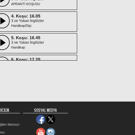
APRANTİ KOŞUSU
4. Koşu: 16.05
3 ve Yukarı İngilizler
Handikap/Dişi
5. Koşu: 16.45
3 ve Yukarı İngilizler
Handikap
6. Koşu: 17.20
3 ve Yukarı İngilizler
APRANTİ KOŞUSU
7. Koşu: 17.50
3 ve Yukarı İngilizler
Handikap/Dişi
İCİLİK
SOSYAL MEDYA
ğitim Merkezi
rmu