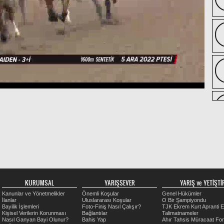
KURUMSAL
YARIŞSEVER
YARIŞ ve YETİŞTİR
Kanunlar ve Yönetmelikler
Önemli Koşular
Genel Hükümler
İlanlar
Uluslararası Koşular
O Bir Şampiyondu
Bayilik İşlemleri
Foto-Finiş Nasıl Çalışır?
TJK Ekrem Kurt Apranti E
Kişisel Verilerin Korunması
Bağlantılar
Talimatnameler
Nasıl Ganyan Bayi Olunur?
Bahis Yap
Ahır Tahsis Müracaat Fo