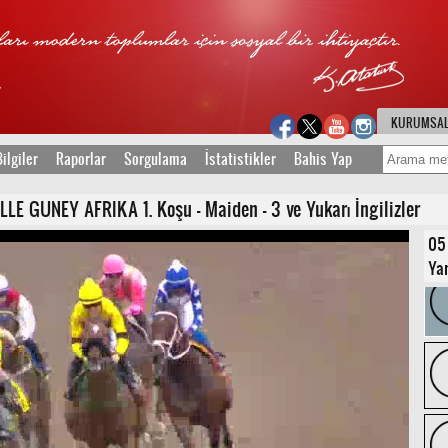
KURUMSA
ilgiler
Raporlar
Sorgulama
İstatistikler
Bahis Yap
LE GUNEY AFRIKA 1. Koşu - Maiden - 3 ve Yukarı İngilizler
05
Yar