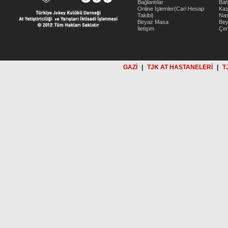
Bağlantılar
Bah
Online İşlemler(Cari Hesap
Kaz
Takibi)
Nas
Beyaz Masa
Be
İletişim
Çer
GAZİ
|
TJK AT HASTANELERİ
|
T