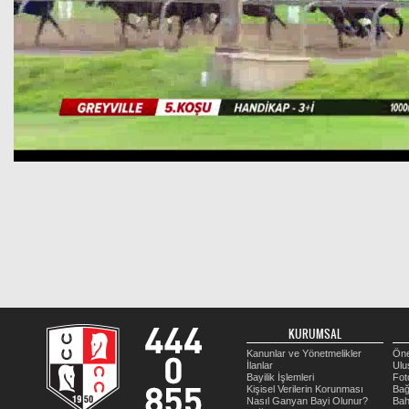
KURUMSAL
Kanunlar ve Yönetmelikler
Öne
İlanlar
Ulu
Bayilik İşlemleri
Fot
Kişisel Verilerin Korunması
Bağ
Nasıl Ganyan Bayi Olunur?
Bah