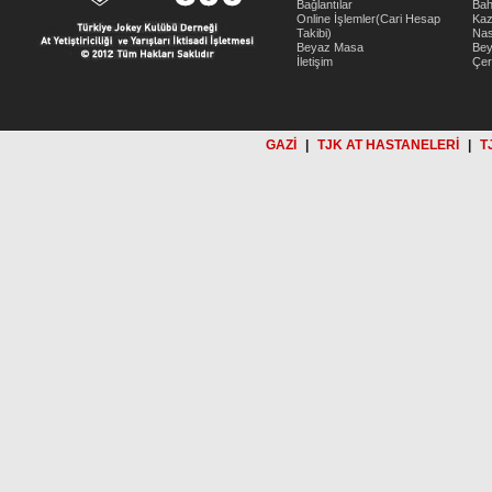
Bağlantılar
Bah
Online İşlemler(Cari Hesap
Kaz
Takibi)
Nas
Beyaz Masa
Be
İletişim
Çer
GAZİ
|
TJK AT HASTANELERİ
|
T