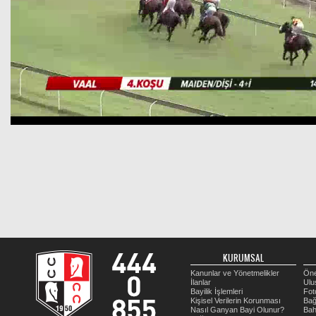
KURUMSAL
Kanunlar ve Yönetmelikler
Öne
İlanlar
Ulu
Bayilik İşlemleri
Fot
Kişisel Verilerin Korunması
Bağ
Nasıl Ganyan Bayi Olunur?
Bah