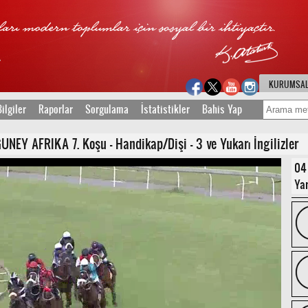
KURUMSA
ilgiler
Raporlar
Sorgulama
İstatistikler
Bahis Yap
EY AFRIKA 7. Koşu - Handikap/Dişi - 3 ve Yukarı İngilizler
04
Yar