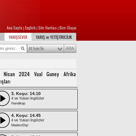
Ana Sayfa
English
Site Haritası
Bize Ulaşın
|
|
|
L
YARIŞSEVER
YARIŞ ve YETİŞTİRİCİLİK
At İsmi İle
1. Koşu: 13.00
3 Yaşlı İngilizler
Maiden
2. Koşu: 13.35
 Nisan 2024 Vaal Guney Afrika
3 Yaşlı İngilizler
ışları
Maiden/Dişi
3. Koşu: 14.10
4 ve Yukarı İngilizler
Handikap
4. Koşu: 14.45
4 ve Yukarı İngilizler
Maiden/Dişi