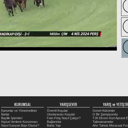
KURUMSAL
YARIŞSEVER
YARIŞ ve YETİŞTİR
Kanunlar ve Yönetmelikler
Önemli Koşular
Genel Hükümler
İlanlar
Uluslararası Koşular
O Bir Şampiyondu
Bayilik İşlemleri
Foto-Finiş Nasıl Çalışır?
TJK Ekrem Kurt Apranti E
Kişisel Verilerin Korunması
Bağlantılar
Talimatnameler
Nasıl Ganyan Bayi Olunur?
Bahis Yap
Ahır Tahsis Müracaat Fo