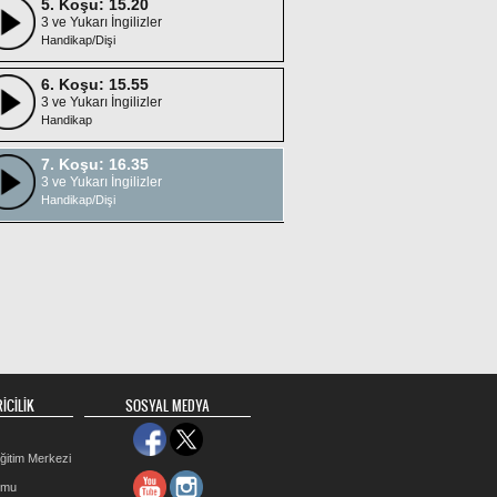
5. Koşu: 15.20
3 ve Yukarı İngilizler
Handikap/Dişi
6. Koşu: 15.55
3 ve Yukarı İngilizler
Handikap
7. Koşu: 16.35
3 ve Yukarı İngilizler
Handikap/Dişi
İCİLİK
SOSYAL MEDYA
ğitim Merkezi
rmu