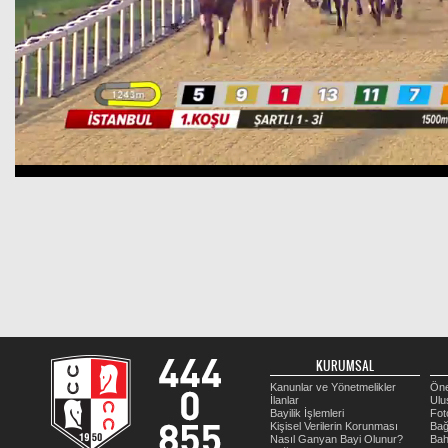
KURUMSAL
Kanunlar ve Yönetmelikler
Öne
İlanlar
Ulu
Bayilik İşlemleri
Fot
Kişisel Verilerin Korunması
Bağ
Nasıl Ganyan Bayi Olunur?
Bah