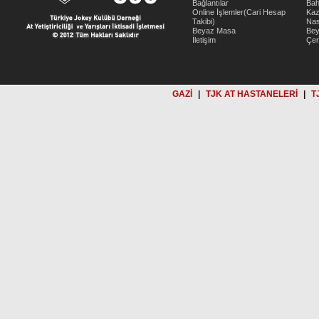
Bağlantılar
Bah
Online İşlemler(Cari Hesap
Kaz
Takibi)
Nas
Beyaz Masa
Be
İletişim
Çer
GAZİ
|
TJK AT HASTANELERİ
|
T