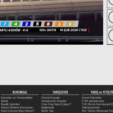
KURUMSAL
YARIŞSEVER
YARIŞ ve YETİŞTİR
Kanunlar ve Yönetmelikler
Önemli Koşular
Genel Hükümler
İlanlar
Uluslararası Koşular
O Bir Şampiyondu
Bayilik İşlemleri
Foto-Finiş Nasıl Çalışır?
TJK Ekrem Kurt Apranti E
Kişisel Verilerin Korunması
Bağlantılar
Talimatnameler
Nasıl Ganyan Bayi Olunur?
Bahis Yap
Ahır Tahsis Müracaat Fo