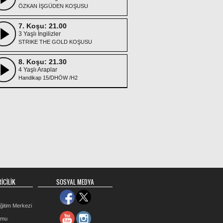
ÖZKAN İŞGÜDEN KOŞUSU
7. Koşu: 21.00
3 Yaşlı İngilizler
STRIKE THE GOLD KOŞUSU
8. Koşu: 21.30
4 Yaşlı Araplar
Handikap 15/DHÖW /H2
İCİLİK
SOSYAL MEDYA
ğitim Merkezi
rmu