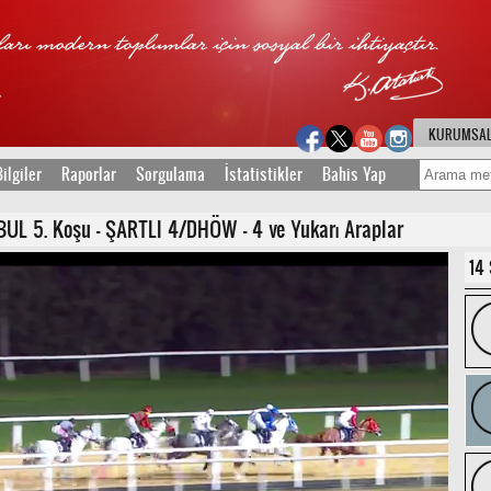
KURUMSA
ilgiler
Raporlar
Sorgulama
İstatistikler
Bahis Yap
UL 5. Koşu - ŞARTLI 4/DHÖW - 4 ve Yukarı Araplar
14 