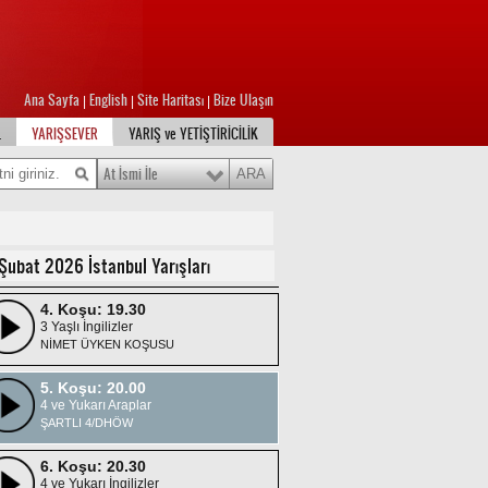
1. Koşu: 17.45
3 Yaşlı İngilizler
Ana Sayfa
English
Site Haritası
Bize Ulaşın
|
|
|
STRIKE THE GOLD KOŞUSU
L
YARIŞSEVER
YARIŞ ve YETİŞTİRİCİLİK
2. Koşu: 18.30
4 ve Yukarı İngilizler
At İsmi İle
ŞARTLI 5 /X-1
3. Koşu: 19.00
3 Yaşlı İngilizler
Şubat 2026 İstanbul Yarışları
STRIKE THE GOLD KOŞUSU
4. Koşu: 19.30
3 Yaşlı İngilizler
NİMET ÜYKEN KOŞUSU
5. Koşu: 20.00
4 ve Yukarı Araplar
ŞARTLI 4/DHÖW
6. Koşu: 20.30
4 ve Yukarı İngilizler