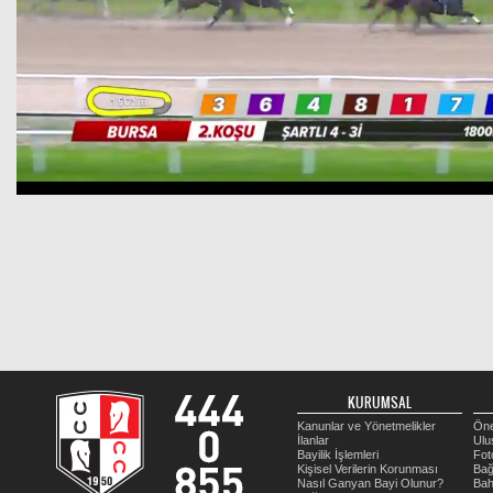
KURUMSAL
Kanunlar ve Yönetmelikler
Öne
İlanlar
Ulu
Bayilik İşlemleri
Fot
Kişisel Verilerin Korunması
Bağ
Nasıl Ganyan Bayi Olunur?
Bah