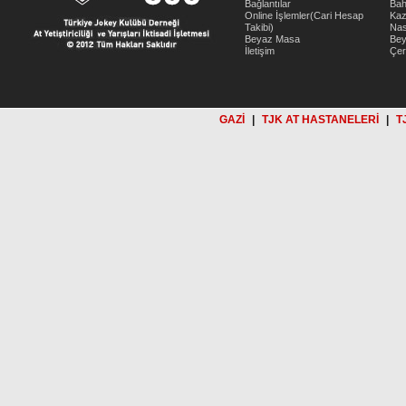
Bağlantılar
Bah
Online İşlemler(Cari Hesap
Kaz
Takibi)
Nas
Beyaz Masa
Be
İletişim
Çer
GAZİ
|
TJK AT HASTANELERİ
|
T