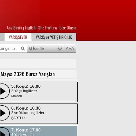
3 Yaşlı İngilizler
Handikap 16 /H2
2. Koşu: 14.30
3 Yaşlı İngilizler
Ana Sayfa
English
Site Haritası
Bize Ulaşın
|
|
|
ŞARTLI 4
L
YARIŞSEVER
YARIŞ ve YETİŞTİRİCİLİK
3. Koşu: 15.00
2 Yaşlı İngilizler
At İsmi İle
ŞARTLI 4
4. Koşu: 15.30
4 ve Yukarı Araplar
 Mayıs 2026 Bursa Yarışları
ŞARTLI 4/DHÖW
5. Koşu: 16.00
3 Yaşlı İngilizler
Maiden
6. Koşu: 16.30
3 ve Yukarı İngilizler
ŞARTLI 4
7. Koşu: 17.00
4 Yaşlı Araplar