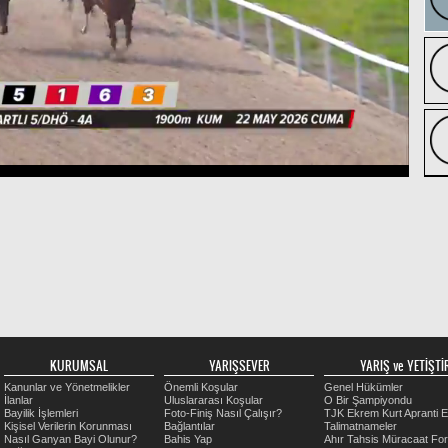
KURUMSAL
YARIŞSEVER
YARIŞ ve YETİŞTİR
Kanunlar ve Yönetmelikler
Önemli Koşular
Genel Hükümler
İlanlar
Uluslararası Koşular
O Bir Şampiyondu
Bayilik İşlemleri
Foto-Finiş Nasıl Çalışır?
TJK Ekrem Kurt Apranti E
Kişisel Verilerin Korunması
Bağlantılar
Talimatnameler
Nasıl Ganyan Bayi Olunur?
Bahis Yap
Ahır Tahsis Müracaat Fo