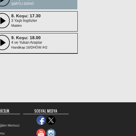
ŞARTLI 5/DHÖ
8. Koşu: 17.30
3 Yaşlı İngilizler
Maiden
9. Koşu: 18.00
4 ve Yukarı Araplar
Handikap 16/DHÖW /H2
İCİLİK
SOSYAL MEDYA
ğitim Merkezi
rmu