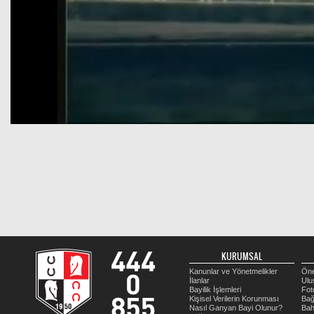
KURUMSAL
Kanunlar ve Yönetmelikler
Öne
İlanlar
Ulu
Bayilik İşlemleri
Fot
Kişisel Verilerin Korunması
Bağ
Nasıl Ganyan Bayi Olunur?
Bah