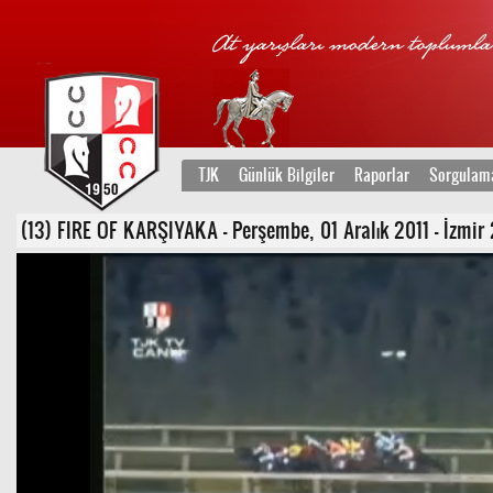
TJK
Günlük Bilgiler
Raporlar
Sorgulam
(13) FIRE OF KARŞIYAKA - Perşembe, 01 Aralık 2011 - İzmir 2.