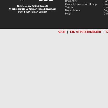
Bağlantılar
Bah
Online İşlemler(Cari Hesap
Kaz
Takibi)
Nas
Beyaz Masa
Be
İletişim
Çer
GAZİ
|
TJK AT HASTANELERİ
|
T