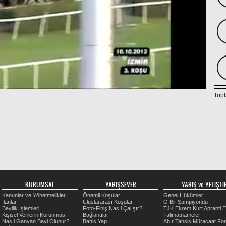
Topl
KURUMSAL
YARIŞSEVER
YARIŞ ve YETİŞTİR
Kanunlar ve Yönetmelikler
Önemli Koşular
Genel Hükümler
İlanlar
Uluslararası Koşular
O Bir Şampiyondu
Bayilik İşlemleri
Foto-Finiş Nasıl Çalışır?
TJK Ekrem Kurt Apranti E
Kişisel Verilerin Korunması
Bağlantılar
Talimatnameler
Nasıl Ganyan Bayi Olunur?
Bahis Yap
Ahır Tahsis Müracaat Fo