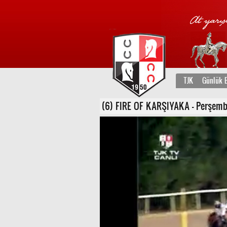
TJK
Günlük B
(6) FIRE OF KARŞIYAKA - Perşembe, 