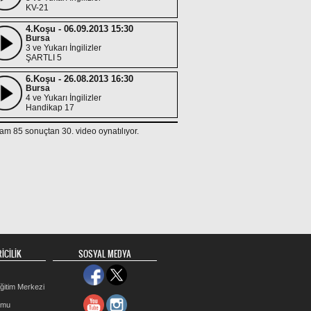
KV-21
4.Koşu - 06.09.2013 15:30
Bursa
3 ve Yukarı İngilizler
ŞARTLI 5
6.Koşu - 26.08.2013 16:30
Bursa
4 ve Yukarı İngilizler
Handikap 17
2.Koşu - 17.08.2013 17:15
am 85 sonuçtan 30. video oynatılıyor.
İzmir
4 ve Yukarı İngilizler
SATIŞ 2 KOŞUSU
4.Koşu - 04.08.2013 19:00
İzmir
3 ve Yukarı İngilizler
Handikap 17
8.Koşu - 27.07.2013 21:00
İzmir
3 ve Yukarı İngilizler
İCİLİK
SOSYAL MEDYA
ŞARTLI 5
6.Koşu - 14.07.2013 20:00
ğitim Merkezi
İzmir
3 ve Yukarı İngilizler
rmu
ŞARTLI 5