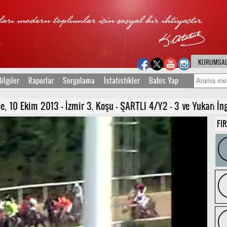
KURUMSA
ilgiler
Raporlar
Sorgulama
İstatistikler
Bahis Yap
10 Ekim 2013 - İzmir 3. Koşu - ŞARTLI 4/Y2 - 3 ve Yukarı İngi
FI