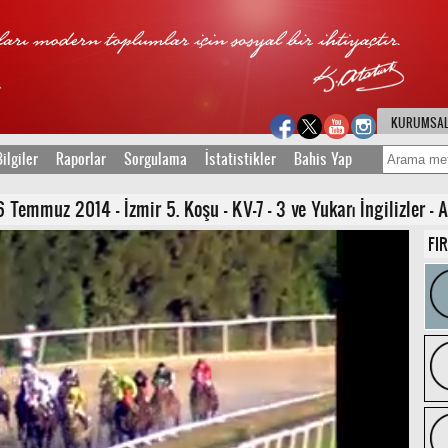
KURUMSA
ilgiler
Raporlar
Sorgulama
İstatistikler
Bahis Yap
Temmuz 2014 - İzmir 5. Koşu - KV-7 - 3 ve Yukarı İngilizler - A
FI