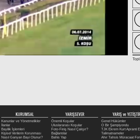
Topl
KURUMSAL
YARIŞSEVER
YARIŞ ve YETİŞTİR
Kanunlar ve Yönetmelikler
Önemli Koşular
Genel Hükümler
İlanlar
Uluslararası Koşular
O Bir Şampiyondu
Bayilik İşlemleri
Foto-Finiş Nasıl Çalışır?
TJK Ekrem Kurt Apranti E
Kişisel Verilerin Korunması
Bağlantılar
Talimatnameler
Nasıl Ganyan Bayi Olunur?
Bahis Yap
Ahır Tahsis Müracaat Fo