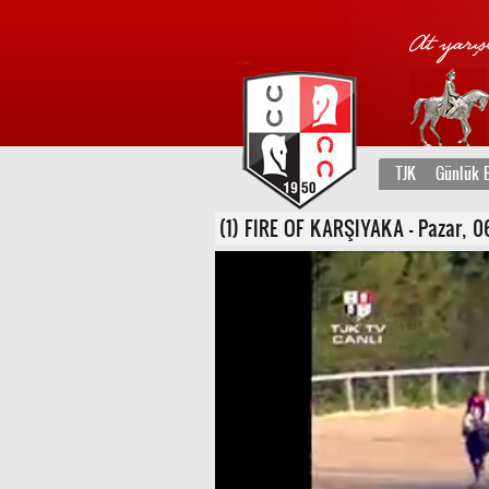
TJK
Günlük B
(1) FIRE OF KARŞIYAKA - Pazar, 06 