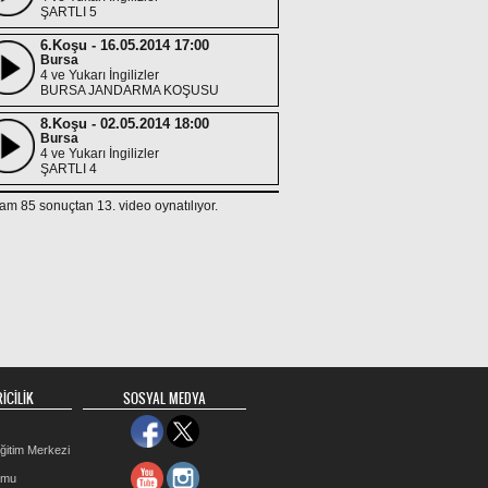
ŞARTLI 5
6.Koşu - 16.05.2014 17:00
Bursa
4 ve Yukarı İngilizler
BURSA JANDARMA KOŞUSU
8.Koşu - 02.05.2014 18:00
Bursa
4 ve Yukarı İngilizler
ŞARTLI 4
3.Koşu - 26.04.2014 19:00
am 85 sonuçtan 13. video oynatılıyor.
İzmir
4 ve Yukarı İngilizler
ŞARTLI 4/Y1
4.Koşu - 10.04.2014 19:30
İzmir
4 ve Yukarı İngilizler
SIĞACIK LİMANI KOŞUSU
2.Koşu - 28.03.2014 14:30
Bursa
4 ve Yukarı İngilizler
İCİLİK
SOSYAL MEDYA
Handikap 17
2.Koşu - 23.03.2014 15:00
ğitim Merkezi
İzmir
4 ve Yukarı İngilizler
rmu
Handikap 16