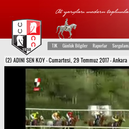
TJK
Günlük Bilgiler
Raporlar
Sorgulam
(2) ADINI SEN KOY - Cumartesi, 29 Temmuz 2017 - Ankara 6.