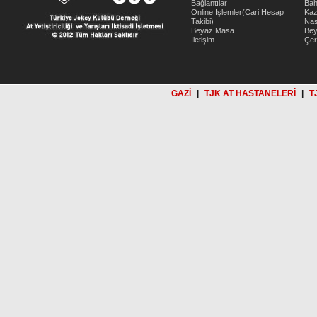
Bağlantılar
Bah
Online İşlemler(Cari Hesap
Kaz
Takibi)
Nas
Beyaz Masa
Be
İletişim
Çer
GAZİ
|
TJK AT HASTANELERİ
|
T