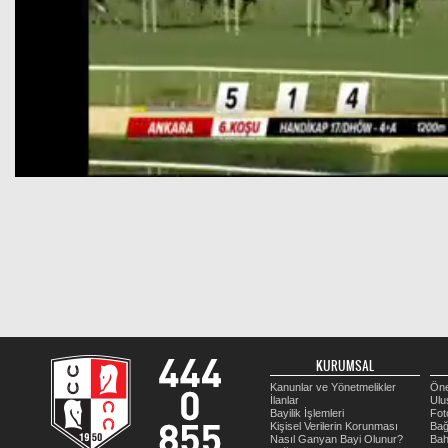
KURUMSAL
Kanunlar ve Yönetmelikler
Öne
İlanlar
Ulu
Bayilik İşlemleri
Fot
Kişisel Verilerin Korunması
Bağ
Nasıl Ganyan Bayi Olunur?
Bah