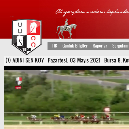
TJK
Günlük Bilgiler
Raporlar
Sorgulam
(7) ADINI SEN KOY - Pazartesi, 03 Mayıs 2021 - Bursa 8. Koş