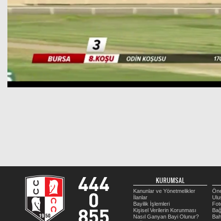
KURUMSAL
Kanunlar ve Yönetmelikler
Öne
İlanlar
Ulu
Bayilik İşlemleri
Fot
Kişisel Verilerin Korunması
Bağ
Nasıl Ganyan Bayi Olunur?
Bah