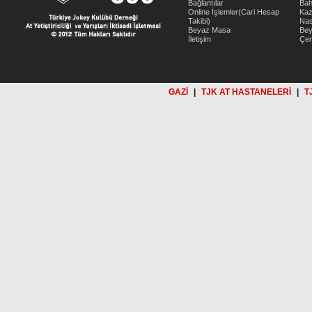
Bağlantılar
Bah
Online İşlemler(Cari Hesap
Kaz
Takibi)
Nas
Beyaz Masa
Be
İletişim
Çer
GAZİ
|
TJK AT HASTANELERİ
|
T