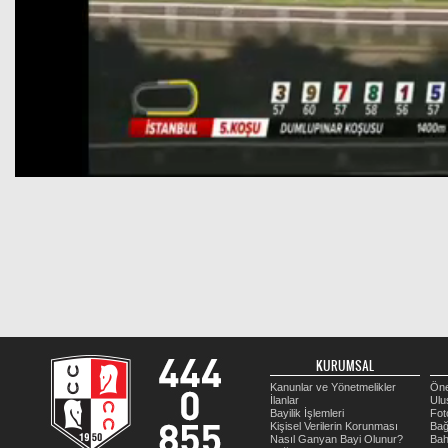
KURUMSAL
Kanunlar ve Yönetmelikler
Öne
İlanlar
Ulu
Bayilik İşlemleri
Fot
Kişisel Verilerin Korunması
Bağ
Nasıl Ganyan Bayi Olunur?
Bah