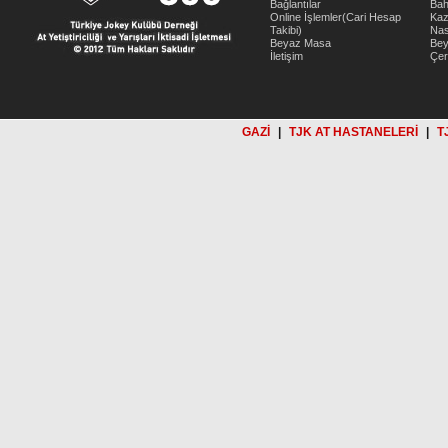
Bağlantılar
Bah
Online İşlemler(Cari Hesap
Kaz
Takibi)
Nas
Beyaz Masa
Be
İletişim
Çer
GAZİ
|
TJK AT HASTANELERİ
|
T