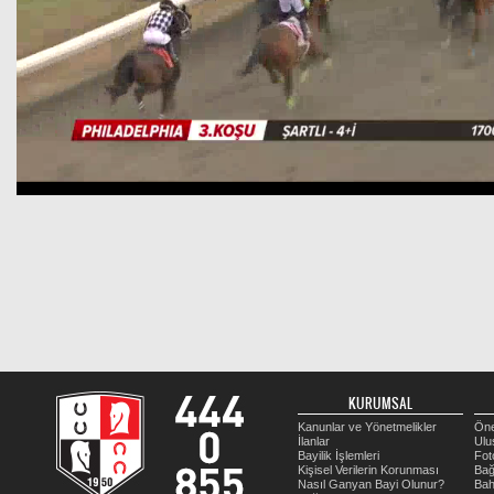
KURUMSAL
Kanunlar ve Yönetmelikler
Öne
İlanlar
Ulu
Bayilik İşlemleri
Fot
Kişisel Verilerin Korunması
Bağ
Nasıl Ganyan Bayi Olunur?
Bah