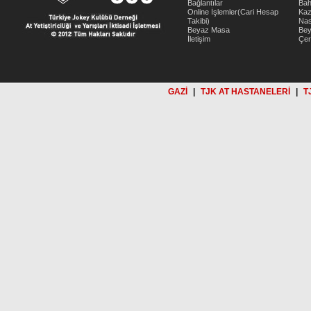
Bağlantılar
Bah
Online İşlemler(Cari Hesap
Kaz
Takibi)
Nas
Beyaz Masa
Be
İletişim
Çer
GAZİ
|
TJK AT HASTANELERİ
|
T