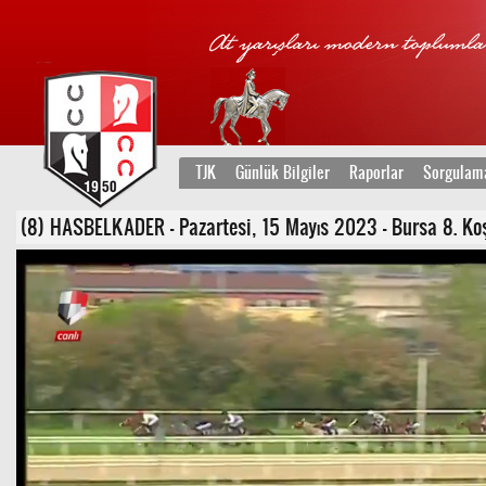
TJK
Günlük Bilgiler
Raporlar
Sorgulam
(8) HASBELKADER - Pazartesi, 15 Mayıs 2023 - Bursa 8. Koş