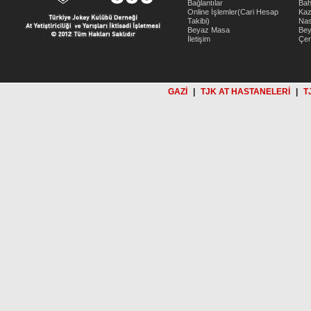
Bağlantılar
Bah
Online İşlemler(Cari Hesap
Kaz
Takibi)
Nas
Beyaz Masa
Be
İletişim
Çer
GAZİ
|
TJK AT HASTANELERİ
|
T