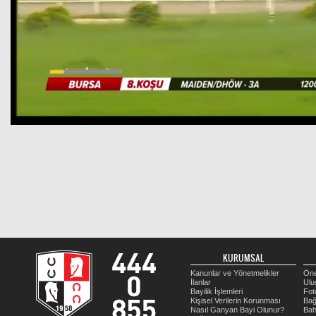
KURUMSAL
Kanunlar ve Yönetmelikler
Öne
İlanlar
Ulu
Bayilik İşlemleri
Fot
Kişisel Verilerin Korunması
Bağ
Nasıl Ganyan Bayi Olunur?
Bah