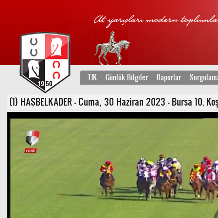
TJK
Günlük Bilgiler
Raporlar
Sorgulam
(1) HASBELKADER - Cuma, 30 Haziran 2023 - Bursa 10. Koşu