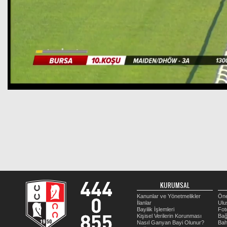
KURUMSAL
Kanunlar ve Yönetmelikler
Öne
İlanlar
Ulu
Bayilik İşlemleri
Fot
Kişisel Verilerin Korunması
Bağ
Nasıl Ganyan Bayi Olunur?
Bah