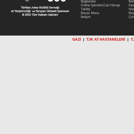
Bağlantılar
Bah
Online İşlemler(Cari Hesap
Kaz
Takibi)
Nas
Beyaz Masa
Be
İletişim
Çer
GAZİ
|
TJK AT HASTANELERİ
|
T