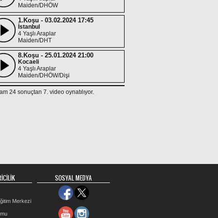
Maiden/DHÖW
1.Koşu - 03.02.2024 17:45
İstanbul
4 Yaşlı Araplar
Maiden/DHT
8.Koşu - 25.01.2024 21:00
Kocaeli
4 Yaşlı Araplar
Maiden/DHÖW/Dişi
9.Koşu - 14.01.2024 18:00
am 24 sonuçtan 7. video oynatılıyor.
İzmir
4 Yaşlı Araplar
Maiden/DHÖW/Dişi
9.Koşu - 24.12.2023 18:00
İzmir
3 Yaşlı Araplar
Maiden/DHÖW/Dişi
3.Koşu - 31.08.2023 18:30
İzmir
3 Yaşlı Araplar
İCİLİK
SOSYAL MEDYA
Maiden/DHT/Dişi
1.Koşu - 17.08.2023 16:45
ğitim Merkezi
Kocaeli
3 Yaşlı Araplar
rmu
Maiden/DHÖW/Dişi