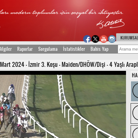
KURUMSA
ilgiler
Raporlar
Sorgulama
İstatistikler
Bahis Yap
art 2024 - İzmir 3. Koşu - Maiden/DHÖW/Dişi - 4 Yaşlı Arapla
HA