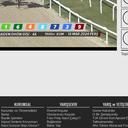
Topl
KURUMSAL
YARIŞSEVER
YARIŞ ve YETİŞTİR
Kanunlar ve Yönetmelikler
Önemli Koşular
Genel Hükümler
İlanlar
Uluslararası Koşular
O Bir Şampiyondu
Bayilik İşlemleri
Foto-Finiş Nasıl Çalışır?
TJK Ekrem Kurt Apranti E
Kişisel Verilerin Korunması
Bağlantılar
Talimatnameler
Nasıl Ganyan Bayi Olunur?
Bahis Yap
Ahır Tahsis Müracaat Fo