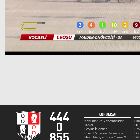
KURUMSAL
Kanunlar ve Yönetmelikler
Öne
İlanlar
Ulu
Bayilik İşlemleri
Fot
Kişisel Verilerin Korunması
Bağ
Nasıl Ganyan Bayi Olunur?
Bah