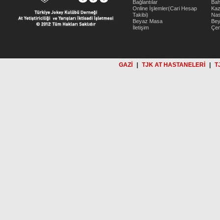
Bağlantılar
Bah
Online İşlemler(Cari Hesap
Kaz
Takibi)
Nas
Beyaz Masa
Be
İletişim
Çer
GAZİ
|
TJK AT HASTANELERİ
|
T