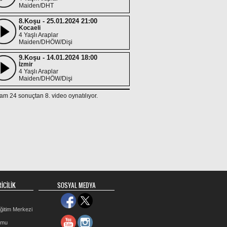
Maiden/DHT
8.Koşu - 25.01.2024 21:00
Kocaeli
4 Yaşlı Araplar
Maiden/DHÖW/Dişi
9.Koşu - 14.01.2024 18:00
İzmir
4 Yaşlı Araplar
Maiden/DHÖW/Dişi
9.Koşu - 24.12.2023 18:00
am 24 sonuçtan 8. video oynatılıyor.
İzmir
3 Yaşlı Araplar
Maiden/DHÖW/Dişi
3.Koşu - 31.08.2023 18:30
İzmir
3 Yaşlı Araplar
Maiden/DHT/Dişi
1.Koşu - 17.08.2023 16:45
Kocaeli
3 Yaşlı Araplar
İCİLİK
SOSYAL MEDYA
Maiden/DHÖW/Dişi
5.Koşu - 28.07.2023 15:30
ğitim Merkezi
Bursa
3 Yaşlı Araplar
rmu
Maiden/DHÖW/Dişi