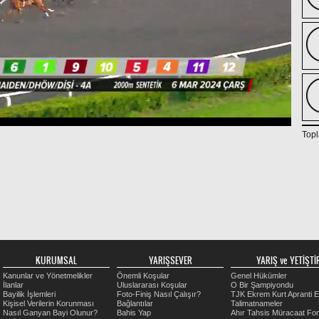
Topl
KURUMSAL
YARIŞSEVER
YARIŞ ve YETİŞTİR
Kanunlar ve Yönetmelikler
Önemli Koşular
Genel Hükümler
İlanlar
Uluslararası Koşular
O Bir Şampiyondu
Bayilik İşlemleri
Foto-Finiş Nasıl Çalışır?
TJK Ekrem Kurt Apranti E
Kişisel Verilerin Korunması
Bağlantılar
Talimatnameler
Nasıl Ganyan Bayi Olunur?
Bahis Yap
Ahır Tahsis Müracaat Fo