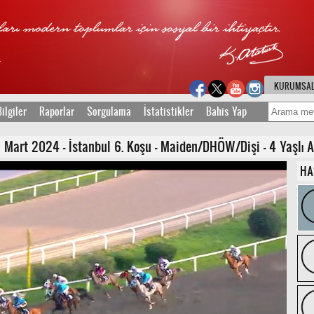
KURUMSA
ilgiler
Raporlar
Sorgulama
İstatistikler
Bahis Yap
art 2024 - İstanbul 6. Koşu - Maiden/DHÖW/Dişi - 4 Yaşlı Ar
HA