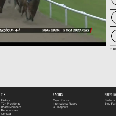
th o
TJK
RACING
BREEDIN
History
Major Races
Stallions
TJK Presidents
International Races
Stud Fa
Board Members
OTB Agents
Racecourses
Contact