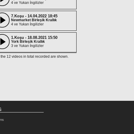
4 ve Yukarı İngilizler
7.Koşu - 14.04.2022 18:45
Newmarket Birleşik Krallık
4 ve Yukarı İngilizler
1.Koşu - 18.08.2021 15:50
York Birleşik Krallık
3 ve Yukarı İngilizler
f the 12 videos in total recorded are shown.
4.Koşu - 30.07.2021 17:35
Goodwood Birleşik Krallık
3 ve Yukarı İngilizler
The King George Stakes
4.Koşu - 27.07.2021 18:10
Goodwood Birleşik Krallık
4 ve Yukarı İngilizler
3.Koşu - 15.06.2021 17:40
Ascot Birleşik Krallık
3 ve Yukarı İngilizler
G
King's Stand Stakes
rms
4.Koşu - 05.06.2021 17:45
Epsom Downs Birleşik Krallık
3 ve Yukarı İngilizler