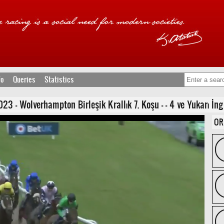
fo
Queries
Statistics
 - Wolverhampton Birleşik Krallık 7. Koşu - - 4 ve Yukarı İngil
OR