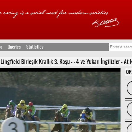
fo
Queries
Statistics
ngfield Birleşik Krallık 3. Koşu - - 4 ve Yukarı İngilizler - At 
OR