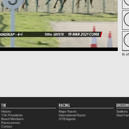
th o
TJK
RACING
BREEDIN
History
Major Races
Stallions
TJK Presidents
International Races
Stud Fa
Board Members
OTB Agents
Racecourses
Contact