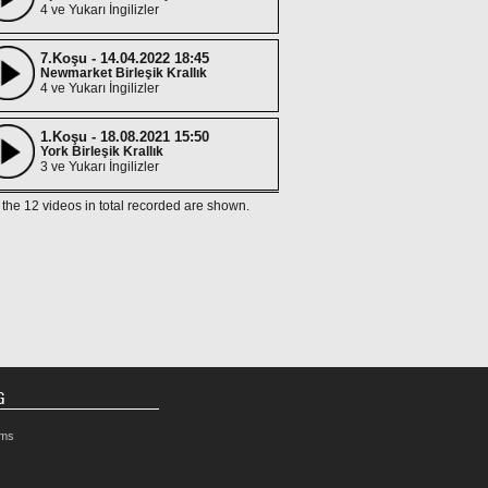
4 ve Yukarı İngilizler
7.Koşu - 14.04.2022 18:45
Newmarket Birleşik Krallık
4 ve Yukarı İngilizler
1.Koşu - 18.08.2021 15:50
York Birleşik Krallık
3 ve Yukarı İngilizler
f the 12 videos in total recorded are shown.
4.Koşu - 30.07.2021 17:35
Goodwood Birleşik Krallık
3 ve Yukarı İngilizler
The King George Stakes
4.Koşu - 27.07.2021 18:10
Goodwood Birleşik Krallık
4 ve Yukarı İngilizler
3.Koşu - 15.06.2021 17:40
Ascot Birleşik Krallık
3 ve Yukarı İngilizler
G
King's Stand Stakes
rms
4.Koşu - 05.06.2021 17:45
Epsom Downs Birleşik Krallık
3 ve Yukarı İngilizler